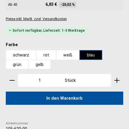
6,83 €
Ab
40
-20,02 %
Preise inkl. MwSt. zzgl. Versandkosten
Sofort verfügbar, Lieferzeit: 1-3 Werktage
auswählen
Farbe
schwarz
rot
weiß
blau
grün
gelb
Produkt Anzahl: Gib den gewünschten Wert ein oder 
Stück
In den Warenkorb
Artikelnummer:
105-620-00