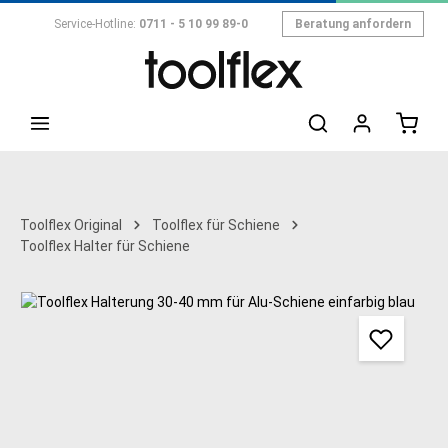
Zum Hauptinhalt springen
Service-Hotline:
0711 - 5 10 99 89-0
Beratung anfordern
Toolflex Original
Toolflex für Schiene
Toolflex Halter für Schiene
Bildergalerie überspringen