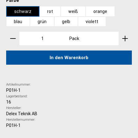
Farbe
schwarz
rot
weiß
orange
blau
grün
gelb
violett
Produkt Anzahl: Gib den gewünschten Wert ein oder 
Pack
In den Warenkorb
Artikelnummer:
P01H-1
Lagerbestand:
16
Hersteller:
Delex Teknik AB
Herstellernummer:
P01H-1