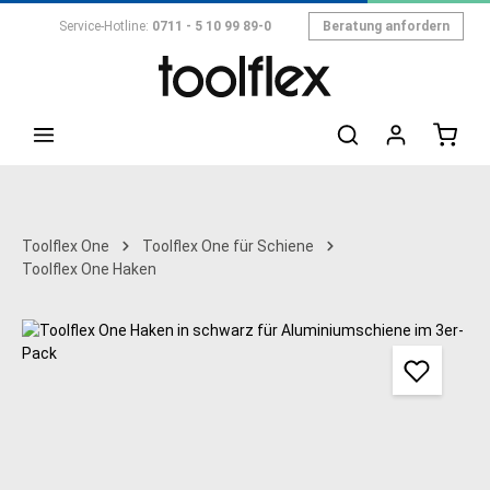
Zum Hauptinhalt springen
Service-Hotline:
0711 - 5 10 99 89-0
Beratung anfordern
Toolflex One
Toolflex One für Schiene
Toolflex One Haken
Bildergalerie überspringen