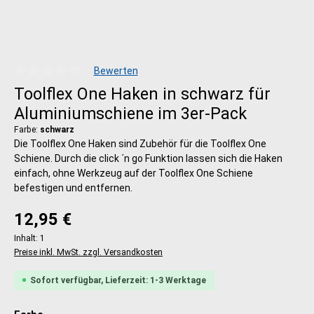
Bewerten
Durchschnittliche Bewertung von 0 von 5 Sternen
Toolflex One Haken in schwarz für
Aluminiumschiene im 3er-Pack
Farbe:
schwarz
Die Toolflex One Haken sind Zubehör für die Toolflex One
Schiene. Durch die click ´n go Funktion lassen sich die Haken
einfach, ohne Werkzeug auf der Toolflex One Schiene
befestigen und entfernen.
Regulärer Preis:
12,95 €
Inhalt:
1
Preise inkl. MwSt. zzgl. Versandkosten
Sofort verfügbar, Lieferzeit: 1-3 Werktage
auswählen