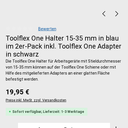
Bewerten
Durchschnittliche Bewertung von 0 von 5 Sternen
Toolflex One Halter 15-35 mm in blau
im 2er-Pack inkl. Toolflex One Adapter
in schwarz
Die Toolflex One Halter für Arbeitsgeräte mit Stieldurchmesser
von 15-35 mm können auf der Toolflex One Schiene oder mit
Hilfe des mitgelieferten Adapters an einer glatten Fläche
befestigt werden.
Regulärer Preis:
19,95 €
Preise inkl. MwSt. zzgl. Versandkosten
Sofort verfügbar, Lieferzeit: 1-3 Werktage
Produkt Anzahl: Gib den gewünschten Wert ein oder 